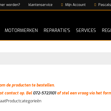
ner worden?
klantenservice
Mijn Account
Pascals
MOTORMERKEN
REPARATIE’S
SERVICES
REG
n om de producten te bestellen.
st contact op. Bel
072-5723101
of stel een vraag via het for
taat
Productcategorieën