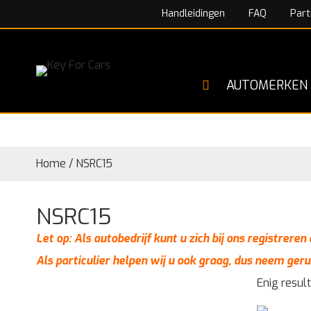
Handleidingen
FAQ
Part
AUTOMERKEN
Home
/
NSRC15
NSRC15
Let op: Als autobedrijf kunt u zich bij ons registrere
Als particulier helpen wij u ook graag, dus neem geru
Enig resul