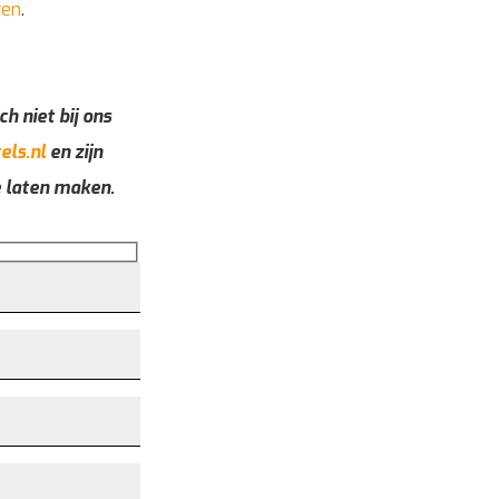
ren
.
ch niet bij ons
els.nl
en zijn
e laten maken.