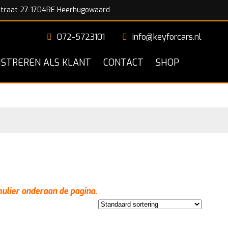
traat 27 1704RE Heerhugowaard
072-5723101
info@keyforcars.nl
ISTREREN ALS KLANT
CONTACT
SHOP
mulier onderaan de pagina.