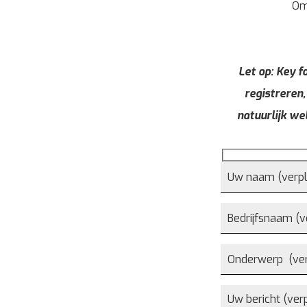
Om
Let op: Key fo
registreren,
natuurlijk we