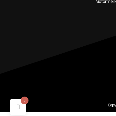
Motormer
0
Copy