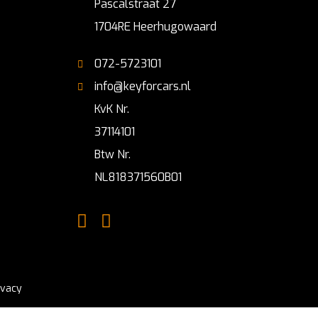
Pascalstraat 27
1704RE Heerhugowaard
072-5723101
info@keyforcars.nl
KvK Nr.
37114101
Btw Nr.
NL818371560B01
ivacy