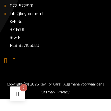
072-5723101
info@keyforcars.nl
KvK Nr.
37114101
Btw Nr.
NL818371560B01
Copyright (©) 2026 Key For Cars |
Algemene voorwaarden
|
0
Sitemap
|
Privacy