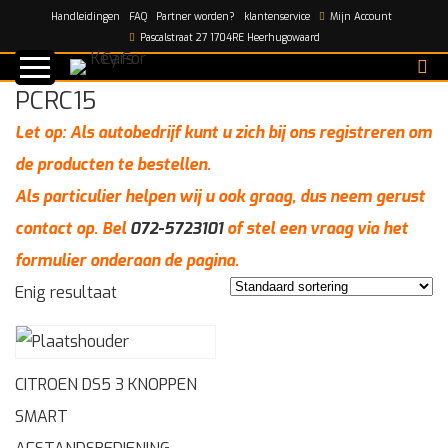
Handleidingen
FAQ
Partner worden?
klantenservice
Mijn Account
Home
/
PCRC15
Pascalstraat 27 1704RE Heerhugowaard
PCRC15
Let op: Als autobedrijf kunt u zich bij ons registreren om
de producten te bestellen.
Als particulier helpen wij u ook graag, dus neem gerust
contact op. Bel
072-5723101
of stel een vraag via het
formulier onderaan de pagina.
Enig resultaat
CITROEN DS5 3 KNOPPEN
SMART