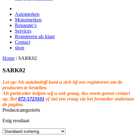
Automerken
Motormerken
Reparatie’s
Services
Registreren als klant
Contact
shop
Home
/
SARK02
SARK02
Let op: Als autobedrijf kunt u zich bij ons registreren om de
producten te bestellen.
Als particulier helpen wij u ook graag, dus neem gerust contact
op. Bel
072-5723101
of stel een vraag via het formulier onderaan
de pagina.
Productcategorieën
Enig resultaat