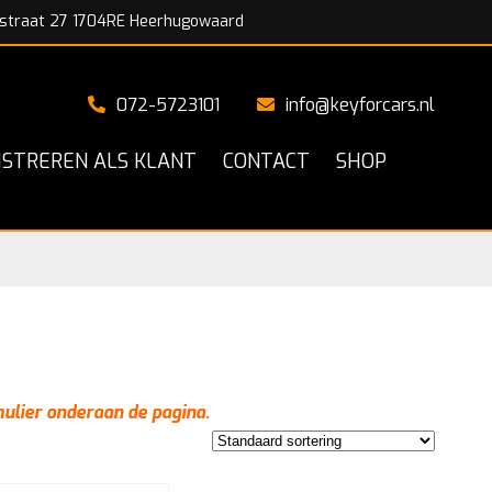
straat 27 1704RE Heerhugowaard
072-5723101
info@keyforcars.nl
ISTREREN ALS KLANT
CONTACT
SHOP
mulier onderaan de pagina.