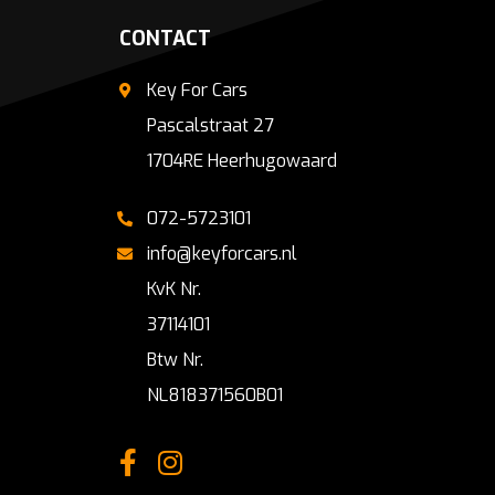
CONTACT
Key For Cars
Pascalstraat 27
1704RE Heerhugowaard
072-5723101
info@keyforcars.nl
KvK Nr.
37114101
Btw Nr.
NL818371560B01