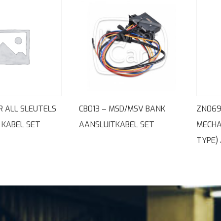
LR ALL SLEUTELS
CB013 – MSD/MSV BANK
ZN069
 KABEL SET
AANSLUITKABEL SET
MECHA
TYPE)