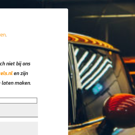
ren
.
ch niet bij ons
els.nl
en zijn
e laten maken.