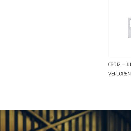
CB012 – J
VERLOREN