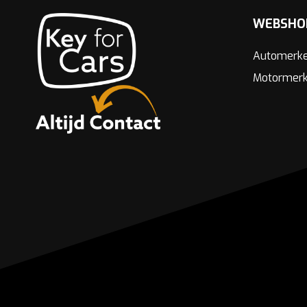
WEBSHO
Automerk
Motormer