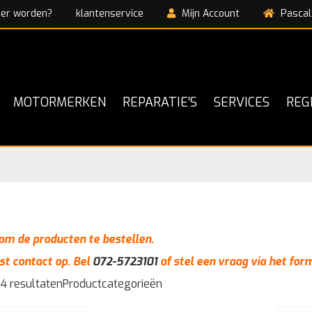
ner worden?
klantenservice
Mijn Account
Pascal
MOTORMERKEN
REPARATIE’S
SERVICES
REG
n om de producten te bestellen.
st contact op. Bel
072-5723101
of stel een vraag via het for
 4 resultaten
Productcategorieën