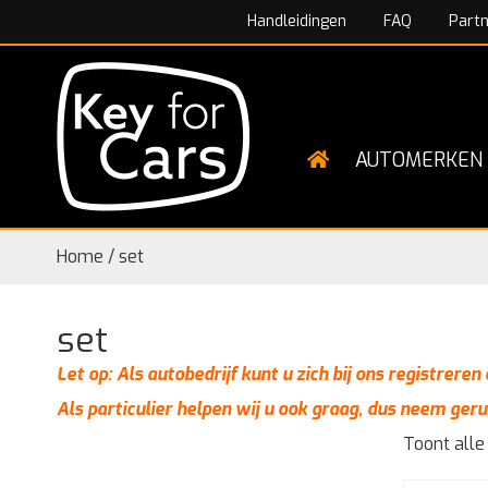
Handleidingen
FAQ
Part
AUTOMERKEN
Home
/
set
set
Let op: Als autobedrijf kunt u zich bij ons registrere
Als particulier helpen wij u ook graag, dus neem geru
Toont alle