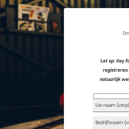
Om
Let op: Key fo
registreren,
natuurlijk we