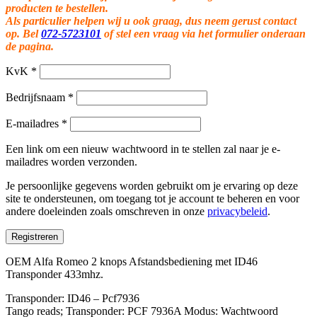
producten te bestellen.
Als particulier helpen wij u ook graag, dus neem gerust contact
op. Bel
072-5723101
of stel een vraag via het formulier onderaan
de pagina.
KvK
*
Bedrijfsnaam
*
E-mailadres
*
Een link om een nieuw wachtwoord in te stellen zal naar je e-
mailadres worden verzonden.
Je persoonlijke gegevens worden gebruikt om je ervaring op deze
site te ondersteunen, om toegang tot je account te beheren en voor
andere doeleinden zoals omschreven in onze
privacybeleid
.
Registreren
OEM Alfa Romeo 2 knops Afstandsbediening met ID46
Transponder 433mhz.
Transponder: ID46 – Pcf7936
Tango reads; Transponder: PCF 7936A Modus: Wachtwoord