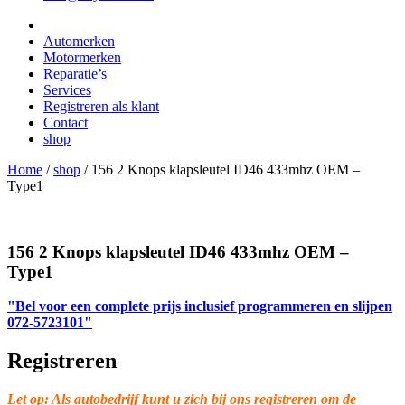
Automerken
Motormerken
Reparatie’s
Services
Registreren als klant
Contact
shop
Home
/
shop
/
156 2 Knops klapsleutel ID46 433mhz OEM –
Type1
156 2 Knops klapsleutel ID46 433mhz OEM –
Type1
"Bel voor een complete prijs inclusief programmeren en slijpen
072-5723101"
Registreren
Let op: Als autobedrijf kunt u zich bij ons registreren om de