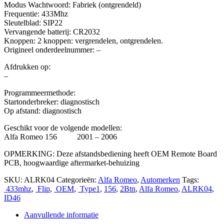
Modus Wachtwoord: Fabriek (ontgrendeld)
Frequentie: 433Mhz
Sleutelblad: SIP22
Vervangende batterij: CR2032
Knoppen: 2 knoppen: vergrendelen, ontgrendelen.
Origineel onderdeelnummer: –
Afdrukken op:
–
Programmeermethode:
Startonderbreker: diagnostisch
Op afstand: diagnostisch
Geschikt voor de volgende modellen:
Alfa Romeo 156 2001 – 2006
OPMERKING: Deze afstandsbediening heeft OEM Remote Board
PCB, hoogwaardige aftermarket-behuizing
SKU:
ALRK04
Categorieën:
Alfa Romeo
,
Automerken
Tags:
433mhz
,
Flip
,
OEM
,
Type1
,
156
,
2Btn
,
Alfa Romeo
,
ALRK04
,
ID46
Aanvullende informatie