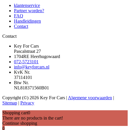
klantenservice
Partner worden?
FAQ
Handleidingen
Contact
Contact
Key For Cars
Pascalstraat 27
1704RE Heerhugowaard
072-5723101
info@keyforcars.nl
KvK Nr.
37114101
Btw Nr.
NL818371560B01
Copyright (©) 2026 Key For Cars |
Algemene voorwaarden
|
Sitemap
|
Privacy
Shopping cart
0
There are no products in the cart!
Continue shopping
0