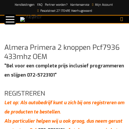
Handleidingen
FAQ
Partner worden?
klantenservice
Mijn Account
Home
/
shop
/
Almera Primera 2 knoppen Pcf7936
Pascalstraat 27 1704RE Heerhugowaard
433mhz OEM
Almera Primera 2 knoppen Pcf7936
433mhz OEM
"Bel voor een complete prijs inclusief programmeren
en slijpen 072-5723101"
REGISTREREN
Let op: Als autobedrijf kunt u zich bij ons registreren om
de producten te bestellen.
Als particulier helpen wij u ook graag, dus neem gerust