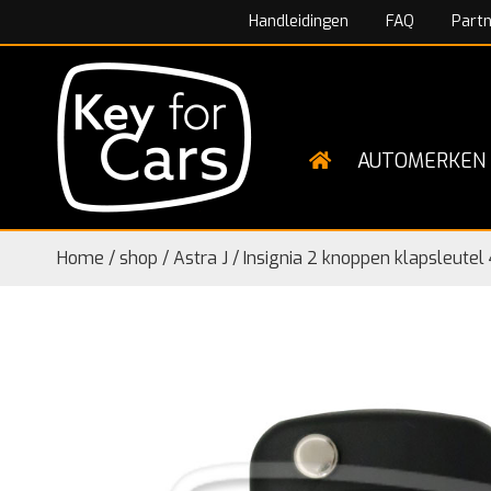
Handleidingen
FAQ
Part
AUTOMERKEN
Home
/
shop
/
Astra J / Insignia 2 knoppen klapsleu