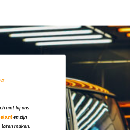
ren
.
ch niet bij ons
els.nl
en zijn
e laten maken.