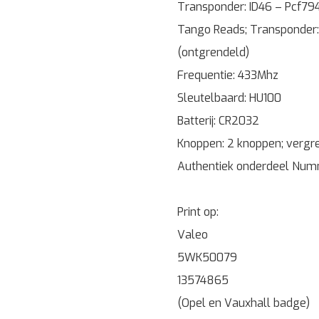
Transponder: ID46 – Pcf794
Tango Reads; Transponder:
(ontgrendeld)
Frequentie: 433Mhz
Sleutelbaard: HU100
Batterij: CR2032
Knoppen: 2 knoppen; vergr
Authentiek onderdeel Numm
Print op:
Valeo
5WK50079
13574865
(Opel en Vauxhall badge)