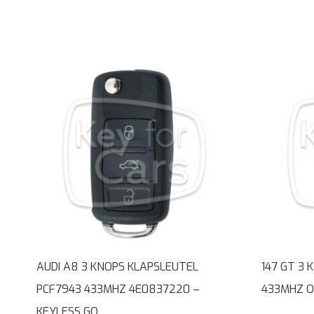
AUDI A8 3 KNOPS KLAPSLEUTEL
147 GT 3 
PCF7943 433MHZ 4E0837220 –
433MHZ O
KEYLESS GO