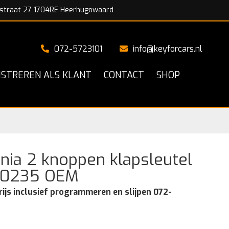
straat 27 1704RE Heerhugowaard
072-5723101
info@keyforcars.nl
ISTREREN ALS KLANT
CONTACT
SHOP
ignia 2 knoppen klapsleutel
00235 OEM
rijs inclusief programmeren en slijpen 072-