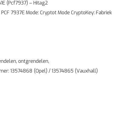
1E (Pcf7937) – Hitag2
 PCF 7937E Mode: Cryptot Mode CryptoKey: Fabriek
endelen, ontgrendelen,
er: 13574868 (Opel) / 13574865 (Vauxhall)