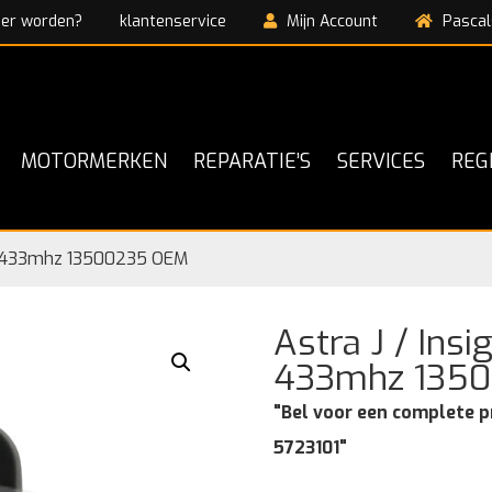
ner worden?
klantenservice
Mijn Account
Pascal
MOTORMERKEN
REPARATIE’S
SERVICES
REG
tel 433mhz 13500235 OEM
Astra J / Ins
433mhz 135
"Bel voor een complete p
5723101"