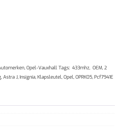
Automerken
,
Opel-Vauxhall
Tags:
433mhz
,
OEM
,
2
g
,
Astra J
,
Insignia
,
Klapsleutel
,
Opel
,
OPRK05
,
Pcf7941E