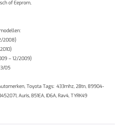
isch of Eeprom,
 modellen:
12/2008)
/2010)
2009 – 12/2009)
13/05
Automerken
,
Toyota
Tags:
433mhz
,
2Btn
,
89904-
0452071
,
Auris
,
B51EA
,
ID6A
,
Rav4
,
TYRK49