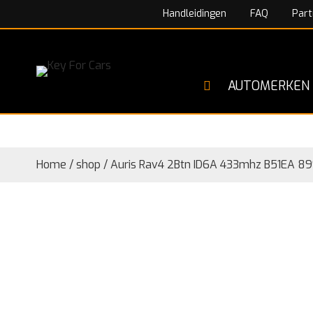
Handleidingen
FAQ
Part
AUTOMERKEN
Home
/
shop
/
Auris Rav4 2Btn ID6A 433mhz B51EA 