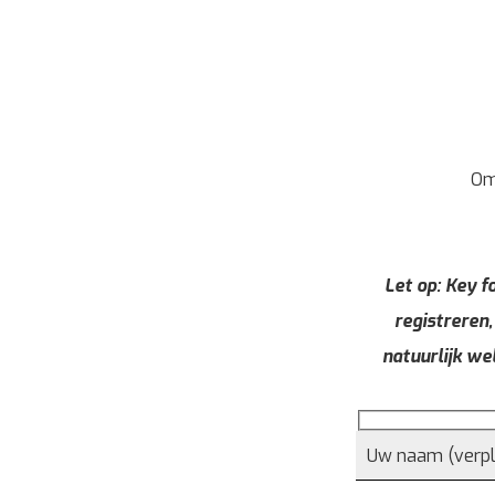
Om
Let op: Key fo
registreren,
natuurlijk we