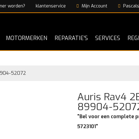
ner worden?
klantenservice
Mijn Account
Pascals
MOTORMERKEN
REPARATIE’S
SERVICES
REG
89904-52072
Auris Rav4 2
89904-5207
"Bel voor een complete p
5723101"