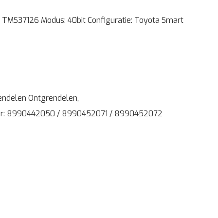
 TMS37126 Modus: 40bit Configuratie: Toyota Smart
endelen Ontgrendelen,
er: 8990442050 / 8990452071 / 8990452072