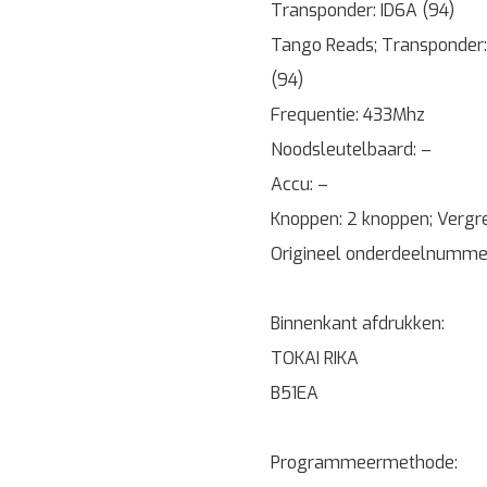
Transponder: ID6A (94)
Tango Reads; Transponder:
(94)
Frequentie: 433Mhz
Noodsleutelbaard: –
Accu: –
Knoppen: 2 knoppen; Vergr
Origineel onderdeelnumm
Binnenkant afdrukken:
TOKAI RIKA
B51EA
Programmeermethode: