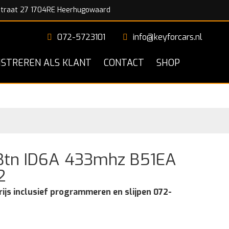
traat 27 1704RE Heerhugowaard
072-5723101
info@keyforcars.nl
ISTREREN ALS KLANT
CONTACT
SHOP
Btn ID6A 433mhz B51EA
2
rijs inclusief programmeren en slijpen 072-