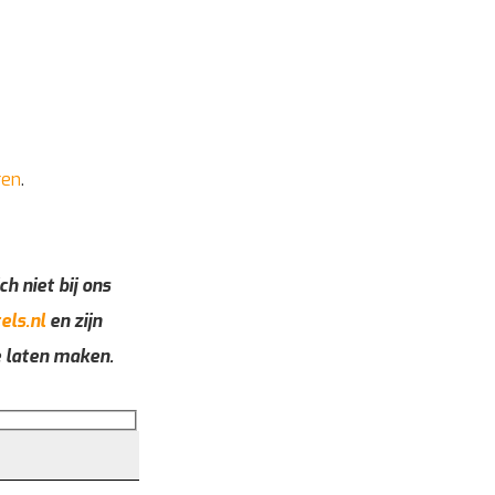
ren
.
ch niet bij ons
els.nl
en zijn
e laten maken.