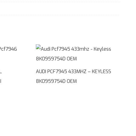
L
AUDI PCF7945 433MHZ – KEYLESS
I
8K0959754D OEM