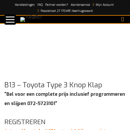
Handleidingen
FAQ
Partner worden?
klantenservice
Mijn Account
Home
/
shop
/
B13 – Toyota Type 3 Knop Klap
Pascalstraat 27 1704RE Heerhugowaard
B13 – Toyota Type 3 Knop Klap
"Bel voor een complete prijs inclusief programmeren
en slijpen 072-5723101"
REGISTREREN