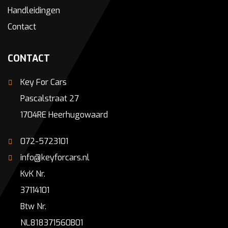
Handleidingen
Contact
CONTACT
Key For Cars
Pascalstraat 27
1704RE Heerhugowaard
072-5723101
info@keyforcars.nl
KvK Nr.
37114101
Btw Nr.
NL818371560B01