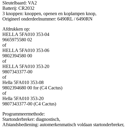
Sleutelbaard: VA2
Batterij: CR2032
3 knoppen: knoppen, openen en koplampen knop,
Origineel onderdeelnummer: 6490RL / 6490RN
Afdrukken op:
HELLA 5FA010 353-04
9665975580 02
of
HELLA 5FA010 353-06
9802394580 00
of
HELLA 5FA010 353-20
9807343377-00
of
Hella 5FA010 353-08
9802394680 00 for (C4 Cactus)
of
Hella 5FA010 353-20
9807343377-00 (C4 Cactus)
Programmeermethode:
Startonderbreker: diagnostisch,
Afstandsbediening: automerkenmatisch voldaan startonderbreker,