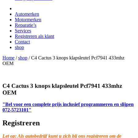
Automerken
Motormerken
Reparatie’s
Services
Registreren als klant
Contact
shop
Home
/
shop
/
C4 Cactus 3 knops klapsleutel Pcf7941 433mhz
OEM
C4 Cactus 3 knops klapsleutel Pcf7941 433mhz
OEM
"Bel voor een complete prijs inclusief programmeren en slijpen
072-5723101"
Registreren
Let op: Als autobedrijf kunt u zich bij ons registreren om de