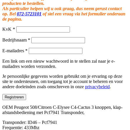
producten te bestellen.
Als particulier helpen wij u ook graag, dus neem gerust contact
op. Bel
072-5723101
of stel een vraag via het formulier onderaan
de pagina.
KvK
*
Bedrijfsnaam
*
E-mailadres
*
Een link om een nieuw wachtwoord in te stellen zal naar je e-
mailadres worden verzonden.
Je persoonlijke gegevens worden gebruikt om je ervaring op deze
site te ondersteunen, om toegang tot je account te beheren en voor
andere doeleinden zoals omschreven in onze
privacybeleid
.
Registreren
OEM Peugeot 508/Citroen C-Elysee C4-Cactus 3 knoppen, klap-
afstandsbediening met Pcf7941 Transponder,
Transponder: ID46 – Pcf7941
Frequentie: 433Mhz