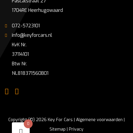
Pascalstraat 27
1704RE Heerhugowaard
072-5723101
info@keyforcars.nl
KvK Nr.
37114101
Btw Nr.
NL818371560B01
Copyright (©) 2026 Key For Cars |
Algemene voorwaarden
|
0
Sitemap
|
Privacy