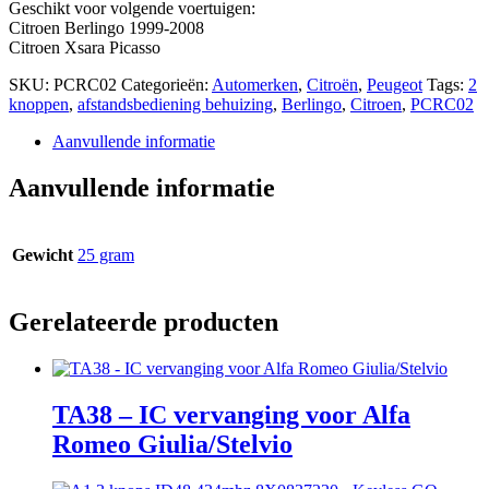
Geschikt voor volgende voertuigen:
Citroen Berlingo 1999-2008
Citroen Xsara Picasso
SKU:
PCRC02
Categorieën:
Automerken
,
Citroën
,
Peugeot
Tags:
2
knoppen
,
afstandsbediening behuizing
,
Berlingo
,
Citroen
,
PCRC02
Aanvullende informatie
Aanvullende informatie
Gewicht
25 gram
Gerelateerde producten
TA38 – IC vervanging voor Alfa
Romeo Giulia/Stelvio