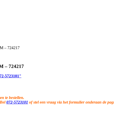
M – 724217
M – 724217
 072-5723101"
en te bestellen.
 Bel
072-5723101
of stel een vraag via het formulier onderaan de pag