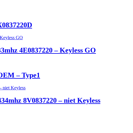
8X0837220D
 433mhz 4E0837220 – Keyless GO
 OEM – Type1
434mhz 8V0837220 – niet Keyless