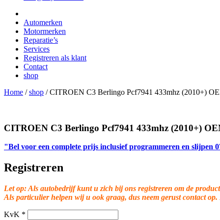
Automerken
Motormerken
Reparatie’s
Services
Registreren als klant
Contact
shop
Home
/
shop
/
CITROEN C3 Berlingo Pcf7941 433mhz (2010+) OE
CITROEN C3 Berlingo Pcf7941 433mhz (2010+) OE
"Bel voor een complete prijs inclusief programmeren en slijpen
Registreren
Let op: Als autobedrijf kunt u zich bij ons registreren om de product
Als particulier helpen wij u ook graag, dus neem gerust contact op.
KvK
*