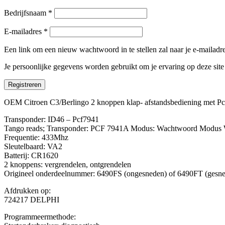
Bedrijfsnaam
*
E-mailadres
*
Een link om een nieuw wachtwoord in te stellen zal naar je e-mailad
Je persoonlijke gegevens worden gebruikt om je ervaring op deze sit
Registreren
OEM Citroen C3/Berlingo 2 knoppen klap- afstandsbediening met Pc
Transponder: ID46 – Pcf7941
Tango reads; Transponder: PCF 7941A Modus: Wachtwoord Modus W
Frequentie: 433Mhz
Sleutelbaard: VA2
Batterij: CR1620
2 knoppens: vergrendelen, ontgrendelen
Origineel onderdeelnummer: 6490FS (ongesneden) of 6490FT (gesn
Afdrukken op:
724217 DELPHI
Programmeermethode: