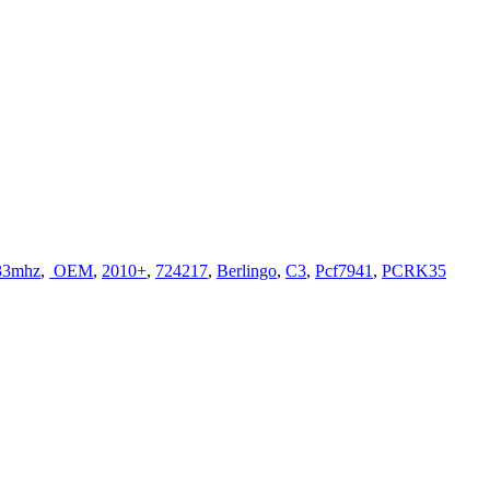
33mhz
,
OEM
,
2010+
,
724217
,
Berlingo
,
C3
,
Pcf7941
,
PCRK35