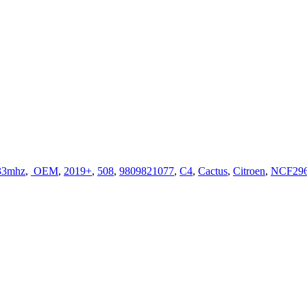
33mhz
,
OEM
,
2019+
,
508
,
9809821077
,
C4
,
Cactus
,
Citroen
,
NCF29