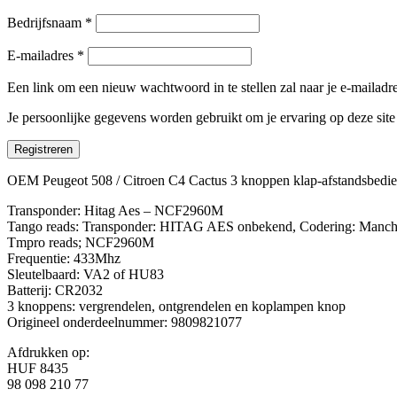
Bedrijfsnaam
*
E-mailadres
*
Een link om een nieuw wachtwoord in te stellen zal naar je e-mailad
Je persoonlijke gegevens worden gebruikt om je ervaring op deze sit
Registreren
OEM Peugeot 508 / Citroen C4 Cactus 3 knoppen klap-afstandsbed
Transponder: Hitag Aes – NCF2960M
Tango reads: Transponder: HITAG AES onbekend, Codering: Manches
Tmpro reads; NCF2960M
Frequentie: 433Mhz
Sleutelbaard: VA2 of HU83
Batterij: CR2032
3 knoppens: vergrendelen, ontgrendelen en koplampen knop
Origineel onderdeelnummer: 9809821077
Afdrukken op:
HUF 8435
98 098 210 77