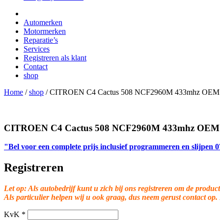
Automerken
Motormerken
Reparatie’s
Services
Registreren als klant
Contact
shop
Home
/
shop
/
CITROEN C4 Cactus 508 NCF2960M 433mhz OEM
CITROEN C4 Cactus 508 NCF2960M 433mhz OEM
"Bel voor een complete prijs inclusief programmeren en slijpen
Registreren
Let op: Als autobedrijf kunt u zich bij ons registreren om de product
Als particulier helpen wij u ook graag, dus neem gerust contact op.
KvK
*