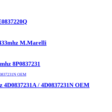
8E0837220Q
6 433mhz M.Marelli
33mhz 8P0837231
mhz 4D0837231A / 4D0837231N OEM