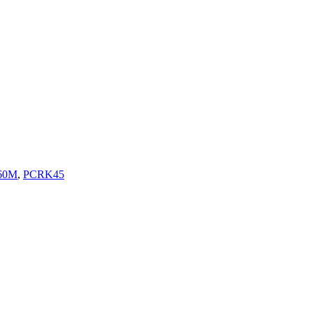
60M
,
PCRK45