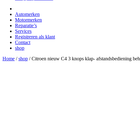
Automerken
Motormerken
Reparatie’s
Services
Registreren als klant
Contact
shop
Home
/
shop
/
Citroen nieuw C4 3 knops klap- afstandsbediening beh