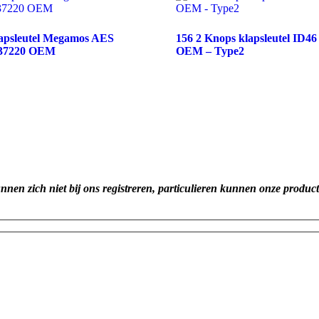
lapsleutel Megamos AES
156 2 Knops klapsleutel ID4
37220 OEM
OEM – Type2
unnen zich niet bij ons registreren, particulieren kunnen onze produc