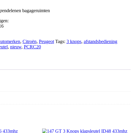
grendelenen bagageruimten
igen:
16
utomerken
,
Citroën
,
Peugeot
Tags:
3 knops
,
afstandsbediening
utel
,
nieuw
,
PCRC20