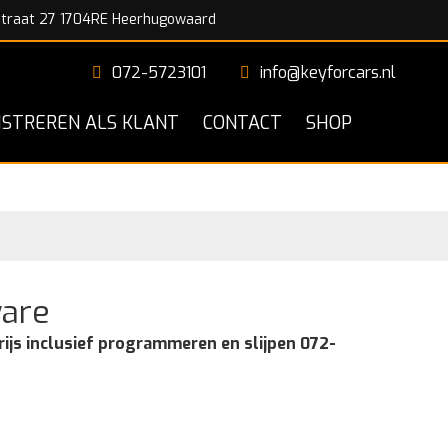
traat 27 1704RE Heerhugowaard
072-5723101
info@keyforcars.nl
ISTREREN ALS KLANT
CONTACT
SHOP
ware
rijs inclusief programmeren en slijpen 072-