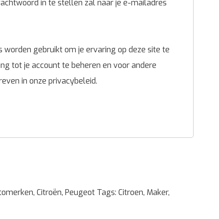
chtwoord in te stellen zal naar je e-mailadres
 worden gebruikt om je ervaring op deze site te
g tot je account te beheren en voor andere
reven in onze
privacybeleid
.
tomerken
,
Citroën
,
Peugeot
Tags:
Citroen
,
Maker
,