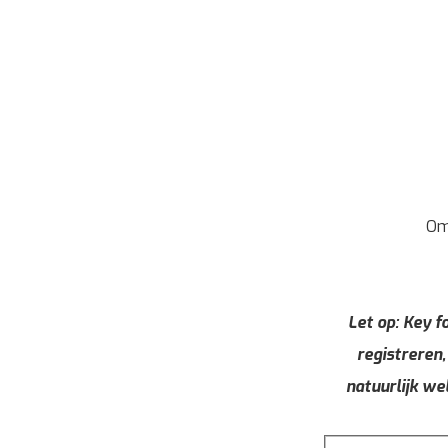
Om
Let op: Key fo
registreren,
natuurlijk we