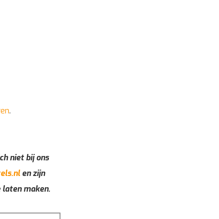
ren
.
ch niet bij ons
els.nl
en zijn
e laten maken.