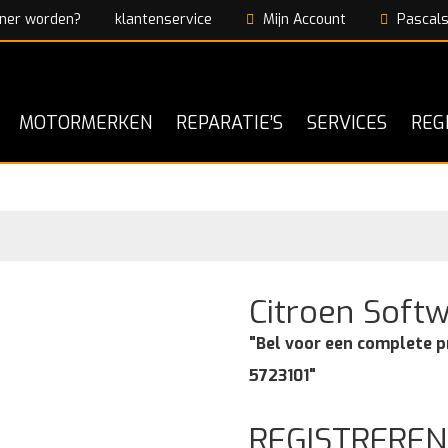
ner worden?
klantenservice
Mijn Account
Pascals
MOTORMERKEN
REPARATIE’S
SERVICES
REG
Citroen Soft
"Bel voor een complete p
5723101"
REGISTREREN