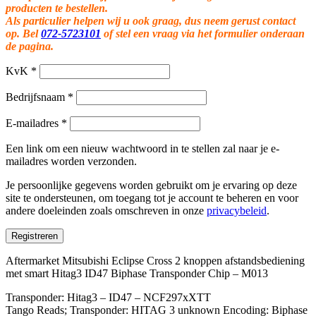
producten te bestellen.
Als particulier helpen wij u ook graag, dus neem gerust contact
op. Bel
072-5723101
of stel een vraag via het formulier onderaan
de pagina.
KvK
*
Bedrijfsnaam
*
E-mailadres
*
Een link om een nieuw wachtwoord in te stellen zal naar je e-
mailadres worden verzonden.
Je persoonlijke gegevens worden gebruikt om je ervaring op deze
site te ondersteunen, om toegang tot je account te beheren en voor
andere doeleinden zoals omschreven in onze
privacybeleid
.
Registreren
Aftermarket Mitsubishi Eclipse Cross 2 knoppen afstandsbediening
met smart Hitag3 ID47 Biphase Transponder Chip – M013
Transponder: Hitag3 – ID47 – NCF297xXTT
Tango Reads; Transponder: HITAG 3 unknown Encoding: Biphase