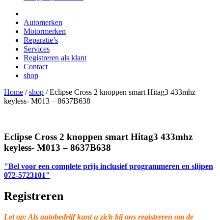
Automerken
Motormerken
Reparatie’s
Services
Registreren als klant
Contact
shop
Home
/
shop
/
Eclipse Cross 2 knoppen smart Hitag3 433mhz
keyless- M013 – 8637B638
Eclipse Cross 2 knoppen smart Hitag3 433mhz
keyless- M013 – 8637B638
"Bel voor een complete prijs inclusief programmeren en slijpen
072-5723101"
Registreren
Let op: Als autobedrijf kunt u zich bij ons registreren om de