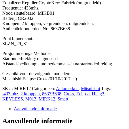
Equalizer: Regulier CryptoKey: Fabriek (ontgrendeld)
Frequentie: 433mhz
Nood sleutelbaard: MIKB01
Batterij: CR2032
Knoppen: 2 knoppen; vergrendelen, ontgrendelen,
Authentiek onderdeel No: 8637B638
Print binnenkant:
SLZN_29_S1
Programmerings Methode:
Startonderbreking: diagnostisch
Afstandsbediening: automerkenmatisch na startonderbreking
Geschikt voor de volgende modellen:
Mitsubishi Eclipse Cross (01/10/2017 + )
SKU:
MIRK12
Categorieën:
Automerken
,
Mitsubishi
Tags:
433mhz
,
2 knoppen
,
8637B638
,
Cross
,
Eclipse
,
Hitag3
,
KEYLESS
,
M013
,
MIRK12
,
Smart
Aanvullende informatie
Aanvullende informatie