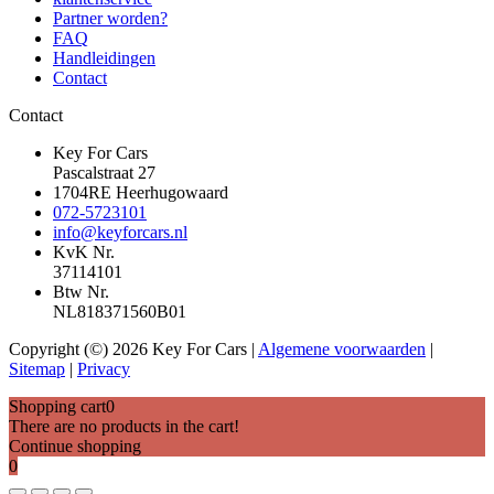
Partner worden?
FAQ
Handleidingen
Contact
Contact
Key For Cars
Pascalstraat 27
1704RE Heerhugowaard
072-5723101
info@keyforcars.nl
KvK Nr.
37114101
Btw Nr.
NL818371560B01
Copyright (©) 2026 Key For Cars |
Algemene voorwaarden
|
Sitemap
|
Privacy
Shopping cart
0
There are no products in the cart!
Continue shopping
0