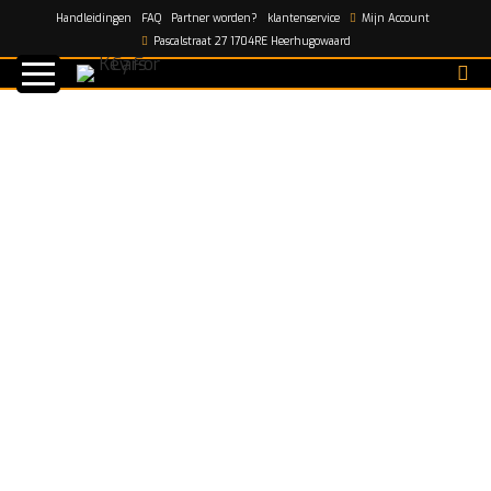
Handleidingen
FAQ
Partner worden?
klantenservice
Mijn Account
Home
/
shop
/
Fiat 1 knop afstandsbediening behuizing
Pascalstraat 27 1704RE Heerhugowaard
GT15 – zwart