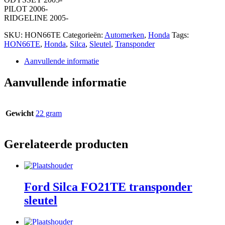
PILOT 2006-
RIDGELINE 2005-
SKU:
HON66TE
Categorieën:
Automerken
,
Honda
Tags:
HON66TE
,
Honda
,
Silca
,
Sleutel
,
Transponder
Aanvullende informatie
Aanvullende informatie
Gewicht
22 gram
Gerelateerde producten
Ford Silca FO21TE transponder
sleutel