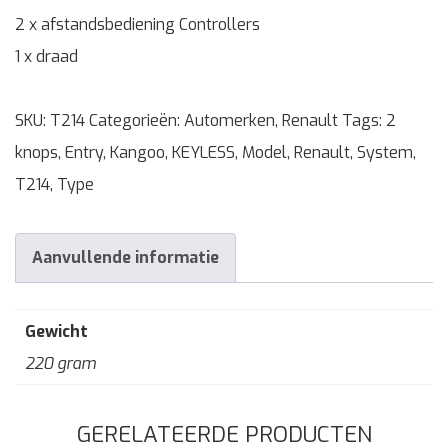
2 x afstandsbediening Controllers
1 x draad
SKU:
T214
Categorieën:
Automerken
,
Renault
Tags:
2
knops
,
Entry
,
Kangoo
,
KEYLESS
,
Model
,
Renault
,
System
,
T214
,
Type
Aanvullende informatie
Gewicht
220 gram
GERELATEERDE PRODUCTEN