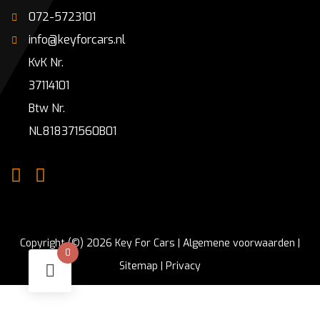
072-5723101
info@keyforcars.nl
KvK Nr.
37114101
Btw Nr.
NL818371560B01
Copyright (©) 2026 Key For Cars |
Algemene voorwaarden
|
0
Sitemap
|
Privacy