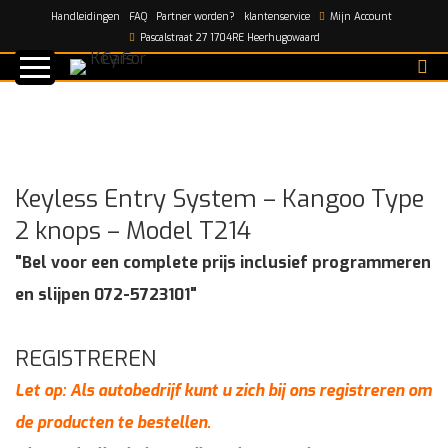
Handleidingen
FAQ
Partner worden?
klantenservice
Mijn Account
Home
/
shop
/
Keyless Entry System – Kangoo Type 2
Pascalstraat 27 1704RE Heerhugowaard
knops – Model T214
Keyless Entry System – Kangoo Type
2 knops – Model T214
"Bel voor een complete prijs inclusief programmeren
en slijpen 072-5723101"
REGISTREREN
Let op: Als autobedrijf kunt u zich bij ons registreren om
de producten te bestellen.