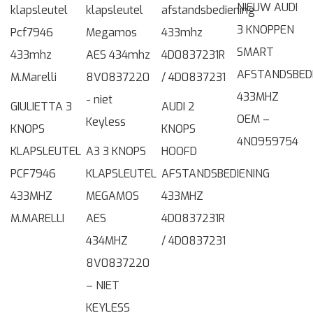
NIEUW AUDI
3 KNOPPEN
SMART
AFSTANDSBED
433MHZ
GIULIETTA 3
AUDI 2
OEM –
KNOPS
KNOPS
4N0959754
KLAPSLEUTEL
A3 3 KNOPS
HOOFD
PCF7946
KLAPSLEUTEL
AFSTANDSBEDIENING
433MHZ
MEGAMOS
433MHZ
M.MARELLI
AES
4D0837231R
434MHZ
/ 4D0837231
8V0837220
– NIET
KEYLESS