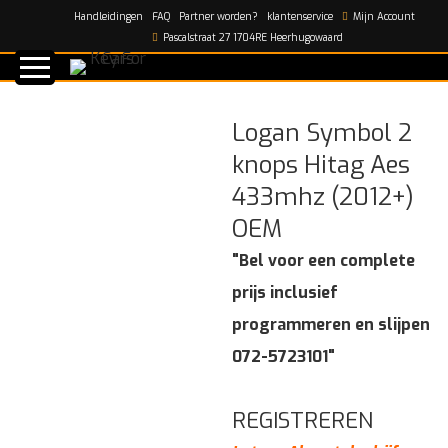
Handleidingen
FAQ
Partner worden?
klantenservice
Mijn Account
Home
/
shop
/
Logan Symbol 2 knops Hitag Aes 433mhz
Pascalstraat 27 1704RE Heerhugowaard
(2012+) OEM
Logan Symbol 2
knops Hitag Aes
433mhz (2012+)
OEM
"Bel voor een complete
prijs inclusief
programmeren en slijpen
072-5723101"
REGISTREREN