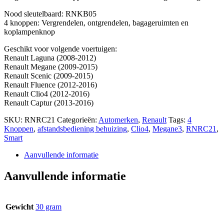
Nood sleutelbaard: RNKB05
4 knoppen: Vergrendelen, ontgrendelen, bagageruimten en
koplampenknop
Geschikt voor volgende voertuigen:
Renault Laguna (2008-2012)
Renault Megane (2009-2015)
Renault Scenic (2009-2015)
Renault Fluence (2012-2016)
Renault Clio4 (2012-2016)
Renault Captur (2013-2016)
SKU:
RNRC21
Categorieën:
Automerken
,
Renault
Tags:
4
Knoppen
,
afstandsbediening behuizing
,
Clio4
,
Megane3
,
RNRC21
,
Smart
Aanvullende informatie
Aanvullende informatie
Gewicht
30 gram