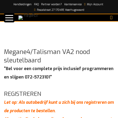
Handleidingen
FAQ
Partner worden?
klantenservice
Mijn Account
Home
/
shop
/
Megane4/Talisman VA2 nood
Pascalstraat 27 1704RE Heerhugowaard
sleutelbaard
Megane4/Talisman VA2 nood
sleutelbaard
"Bel voor een complete prijs inclusief programmeren
en slijpen 072-5723101"
REGISTREREN
Let op: Als autobedrijf kunt u zich bij ons registreren om
de producten te bestellen.