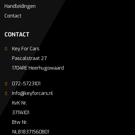
Handleidingen
Contact
CONTACT
Key For Cars
Pascalstraat 27
1704RE Heerhugowaard
072-5723101
info@keyforcars.nl
KvK Nr.
37114101
Btw Nr.
NL818371560B01