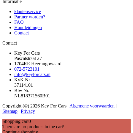
Informatie
klantenservice
Partner worden?
FAQ
Handleidingen
Contact
Contact
Key For Cars
Pascalstraat 27
1704RE Heerhugowaard
072-5723101
info@keyforcars.nl
KvK Nr.
37114101
Btw Nr.
NL818371560B01
Copyright (©) 2026 Key For Cars |
Algemene voorwaarden
|
Sitemap
|
Privacy
Shopping cart
0
There are no products in the cart!
Continue shopping