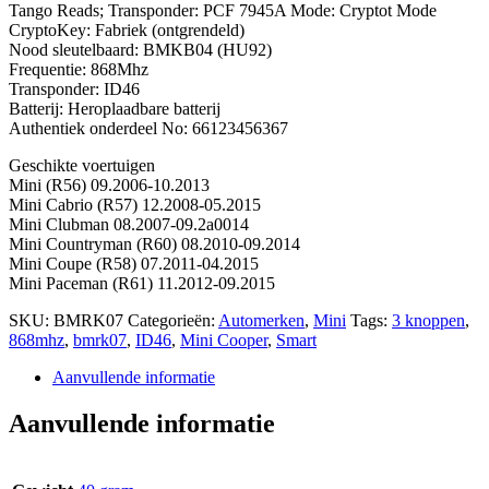
Tango Reads; Transponder: PCF 7945A Mode: Cryptot Mode
CryptoKey: Fabriek (ontgrendeld)
Nood sleutelbaard: BMKB04 (HU92)
Frequentie: 868Mhz
Transponder: ID46
Batterij: Heroplaadbare batterij
Authentiek onderdeel No: 66123456367
Geschikte voertuigen
Mini (R56) 09.2006-10.2013
Mini Cabrio (R57) 12.2008-05.2015
Mini Clubman 08.2007-09.2a0014
Mini Countryman (R60) 08.2010-09.2014
Mini Coupe (R58) 07.2011-04.2015
Mini Paceman (R61) 11.2012-09.2015
SKU:
BMRK07
Categorieën:
Automerken
,
Mini
Tags:
3 knoppen
,
868mhz
,
bmrk07
,
ID46
,
Mini Cooper
,
Smart
Aanvullende informatie
Aanvullende informatie