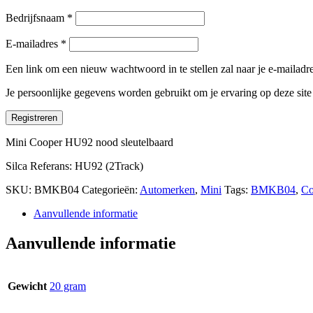
Bedrijfsnaam
*
E-mailadres
*
Een link om een nieuw wachtwoord in te stellen zal naar je e-mailad
Je persoonlijke gegevens worden gebruikt om je ervaring op deze sit
Registreren
Mini Cooper HU92 nood sleutelbaard
Silca Referans: HU92 (2Track)
SKU:
BMKB04
Categorieën:
Automerken
,
Mini
Tags:
BMKB04
,
Co
Aanvullende informatie
Aanvullende informatie
Gewicht
20 gram