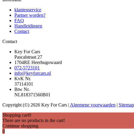
klantenservice
Partner worden?
FAQ
Handleidingen
Contact
Contact
Key For Cars
Pascalstraat 27
1704RE Heerhugowaard
072-5723101
info@keyforcars.nl
KvK Nr.
37114101
Btw Nr.
NL818371560B01
Copyright (©) 2026 Key For Cars |
Algemene voorwaarden
|
Sitemap
Shopping cart
0
There are no products in the cart!
Continue shopping
0