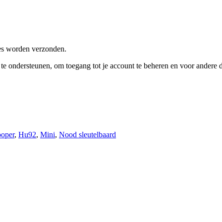
res worden verzonden.
e te ondersteunen, om toegang tot je account te beheren en voor andere
oper
,
Hu92
,
Mini
,
Nood sleutelbaard