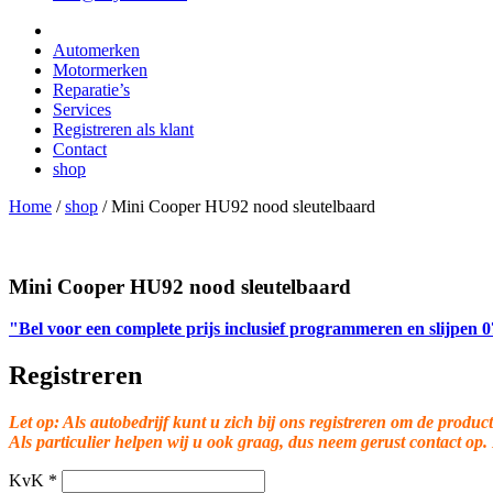
Automerken
Motormerken
Reparatie’s
Services
Registreren als klant
Contact
shop
Home
/
shop
/
Mini Cooper HU92 nood sleutelbaard
Mini Cooper HU92 nood sleutelbaard
"Bel voor een complete prijs inclusief programmeren en slijpen
Registreren
Let op: Als autobedrijf kunt u zich bij ons registreren om de product
Als particulier helpen wij u ook graag, dus neem gerust contact op.
KvK
*