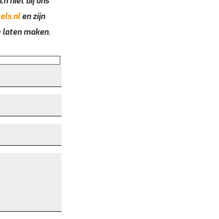
ch niet bij ons
els.nl
en zijn
e laten maken.