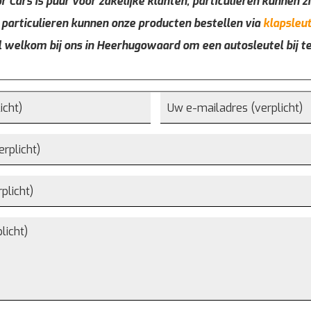
r Cars is puur voor zakelijke klanten, particulieren kunnen zi
 particulieren kunnen onze producten bestellen via
klapsleut
l welkom bij ons in Heerhugowaard om een autosleutel bij t