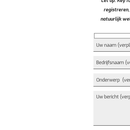
Let op: Key fo
registreren,
natuurlijk we