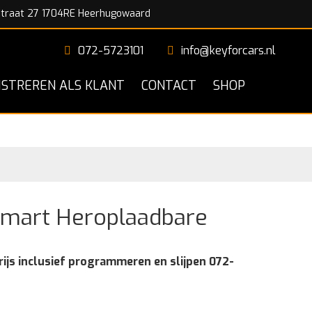
traat 27 1704RE Heerhugowaard
072-5723101
info@keyforcars.nl
ISTREREN ALS KLANT
CONTACT
SHOP
smart Heroplaadbare
rijs inclusief programmeren en slijpen 072-