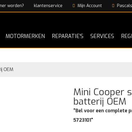
ner worden?
klantenservice
Mijn Account
Pascals
MOTORMERKEN
REPARATIE’S
SERVICES
REG
ij OEM
Mini Cooper 
batterij OEM
"Bel voor een complete p
5723101"