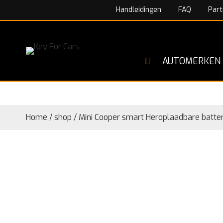
Handleidingen
FAQ
Part
AUTOMERKEN
Home
/
shop
/
Mini Cooper smart Heroplaadbare batter