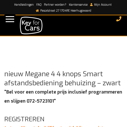
Handleidingen
FAQ
Partner worden?
klantenservice
Mijn Account
Home
/
shop
/
nieuw Megane 4 4 knops Smart
Pascalstraat 27 1704RE Heerhugowaard
afstandsbediening behuizing – zwart
nieuw Megane 4 4 knops Smart
afstandsbediening behuizing – zwart
"Bel voor een complete prijs inclusief programmeren
en slijpen 072-5723101"
REGISTREREN