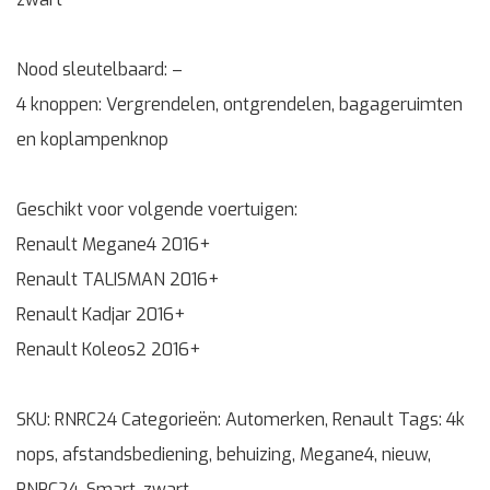
Nood sleutelbaard: –
4 knoppen: Vergrendelen, ontgrendelen, bagageruimten
en koplampenknop
Geschikt voor volgende voertuigen:
Renault Megane4 2016+
Renault TALISMAN 2016+
Renault Kadjar 2016+
Renault Koleos2 2016+
SKU:
RNRC24
Categorieën:
Automerken
,
Renault
Tags:
4k
nops
,
afstandsbediening
,
behuizing
,
Megane4
,
nieuw
,
RNRC24
,
Smart
,
zwart