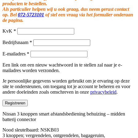
producten te bestellen.
Als particulier helpen wij u ook graag, dus neem gerust contact
op. Bel
072-5723101
of stel een vraag via het formulier onderaan
de pagina.
KvK
*
Bedrijfsnaam
*
E-mailadres
*
Een link om een nieuw wachtwoord in te stellen zal naar je e-
mailadres worden verzonden.
Je persoonlijke gegevens worden gebruikt om je ervaring op deze
site te ondersteunen, om toegang tot je account te beheren en voor
andere doeleinden zoals omschreven in onze
privacybeleid
.
Registreren
Nissan 3 knoppen smart afstandsbediening behuizing – midden
batterij connector
Nood sleutelbaard: NSKB03
3 knoppen; vergrendelen, ontgrendelen, bagageruim,