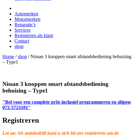
Automerken
Motormerken
Reparatie’s
Services
Registreren als klant
Contact
shop
Home
/
shop
/
Nissan 3 knoppen smart afstandsbediening behuizing
– Type1
Nissan 3 knoppen smart afstandsbediening
behuizing – Type1
"Bel voor een complete prijs inclusief programmeren en slijpen
072-5723101"
Registreren
Let op: Als autobedrijf kunt u zich bij ons registreren om de