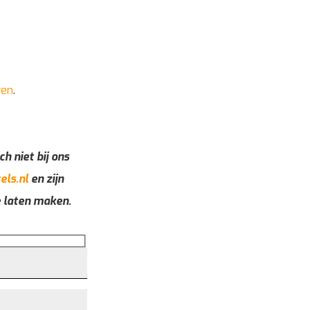
ren
.
ch niet bij ons
els.nl
en zijn
e laten maken.