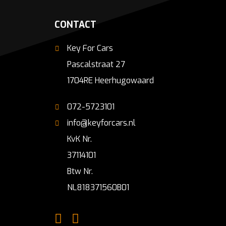
CONTACT
Key For Cars
Pascalstraat 27
1704RE Heerhugowaard
072-5723101
info@keyforcars.nl
KvK Nr.
37114101
Btw Nr.
NL818371560B01