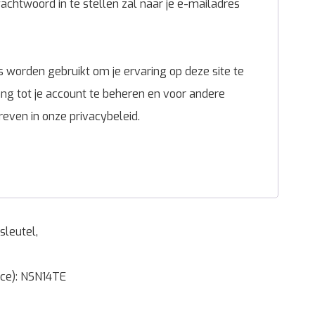
chtwoord in te stellen zal naar je e-mailadres
 worden gebruikt om je ervaring op deze site te
g tot je account te beheren en voor andere
reven in onze
privacybeleid
.
sleutel,
nce): NSN14TE