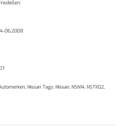
 modellen:
004-06,2008
07
Automerken
,
Nissan
Tags:
Nissan
,
NSN14
,
NSTK02
,