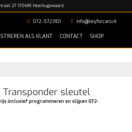
traat 27 1704RE Heerhugowaard
072-5723101
info@keyforcars.nl
ISTREREN ALS KLANT
CONTACT
SHOP
 Transponder sleutel
rijs inclusief programmeren en slijpen 072-