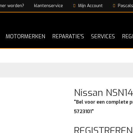
ner worden?
klantenservice
Mijn Account
Pascals
MOTORMERKEN
REPARATIE’S
SERVICES
REG
Nissan NSN14
"Bel voor een complete p
5723101"
REGISTREREN