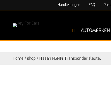
Handleidingen
FAQ
Part
AUTOMERKEN
Home
/
shop
/
Nissan NSN14 Transponder sleutel