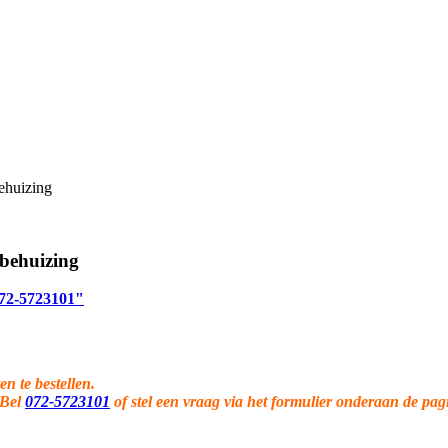
ehuizing
behuizing
 072-5723101"
en te bestellen.
 Bel
072-5723101
of stel een vraag via het formulier onderaan de pag