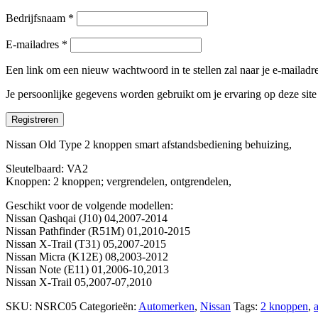
Bedrijfsnaam
*
E-mailadres
*
Een link om een nieuw wachtwoord in te stellen zal naar je e-mailad
Je persoonlijke gegevens worden gebruikt om je ervaring op deze sit
Registreren
Nissan Old Type 2 knoppen smart afstandsbediening behuizing,
Sleutelbaard: VA2
Knoppen: 2 knoppen; vergrendelen, ontgrendelen,
Geschikt voor de volgende modellen:
Nissan Qashqai (J10) 04,2007-2014
Nissan Pathfinder (R51M) 01,2010-2015
Nissan X-Trail (T31) 05,2007-2015
Nissan Micra (K12E) 08,2003-2012
Nissan Note (E11) 01,2006-10,2013
Nissan X-Trail 05,2007-07,2010
SKU:
NSRC05
Categorieën:
Automerken
,
Nissan
Tags:
2 knoppen
,