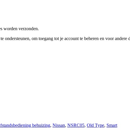
res worden verzonden.
e te ondersteunen, om toegang tot je account te beheren en voor andere
afstandsbediening behuizing
,
Nissan
,
NSRC05
,
Old Type
,
Smart