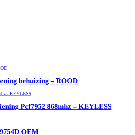
iening behuizing – ROOD
diening Pcf7952 868mhz – KEYLESS
959754D OEM