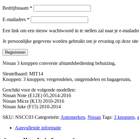
Bedrijfsnaam
*
E-mailadres
*
Een link om een nieuw wachtwoord in te stellen zal naar je e-mailad
Je persoonlijke gegevens worden gebruikt om je ervaring op deze sit
Registreren
Nissan 3 knoppen conversie afstandsbediening behuizing,
Sleutelbaard: MIT14
Knoppen: 3 knoppen; vergrendelen, ontgrendelen en bagageruim,
Geschikt voor de volgende modellen:
Nissan Note (E12E) 05,2014-2016
Nissan Micra (K13) 2010-2016
Nissan Juke (F15) 2010-2014
SKU:
NSCC03
Categorieën:
Automerken
,
Nissan
Tags:
3 knoppen
,
Aanvullende informatie