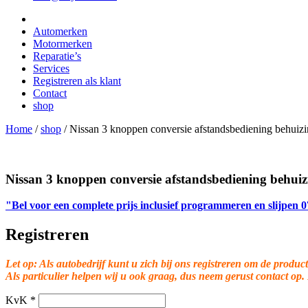
Automerken
Motormerken
Reparatie’s
Services
Registreren als klant
Contact
shop
Home
/
shop
/
Nissan 3 knoppen conversie afstandsbediening behuiz
Nissan 3 knoppen conversie afstandsbediening behuiz
"Bel voor een complete prijs inclusief programmeren en slijpen
Registreren
Let op: Als autobedrijf kunt u zich bij ons registreren om de product
Als particulier helpen wij u ook graag, dus neem gerust contact op.
KvK
*