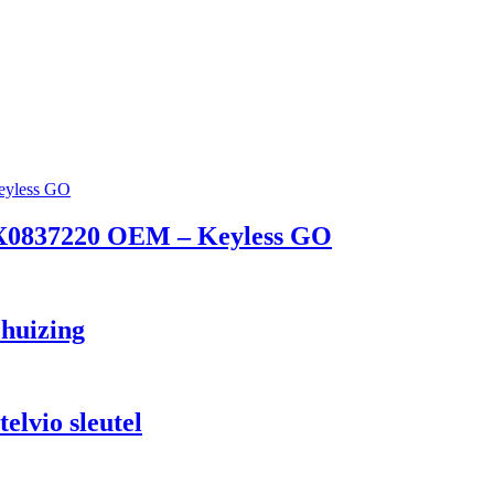
 8X0837220 OEM – Keyless GO
ehuizing
lvio sleutel