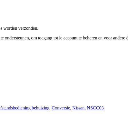
res worden verzonden.
e te ondersteunen, om toegang tot je account te beheren en voor andere
afstandsbediening behuizing
,
Conversie
,
Nissan
,
NSCC03