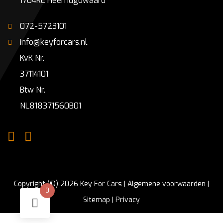
1704RE Heerhugowaard
072-5723101
info@keyforcars.nl
KvK Nr.
37114101
Btw Nr.
NL818371560B01
Copyright (©) 2026 Key For Cars |
Algemene voorwaarden
|
0
Sitemap
|
Privacy