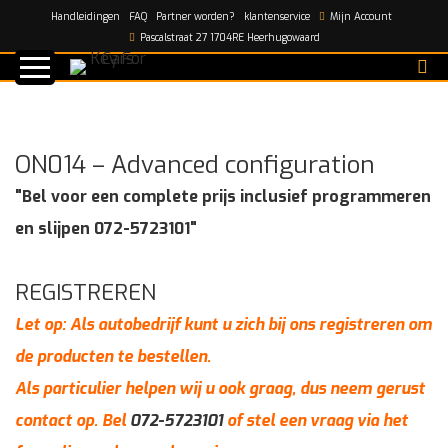
Handleidingen
FAQ
Partner worden?
klantenservice
Mijn Account
Home
/
shop
/
ON014 – Advanced configuration
Pascalstraat 27 1704RE Heerhugowaard
ON014 – Advanced configuration
"Bel voor een complete prijs inclusief programmeren
en slijpen 072-5723101"
REGISTREREN
Let op: Als autobedrijf kunt u zich bij ons registreren om
de producten te bestellen.
Als particulier helpen wij u ook graag, dus neem gerust
contact op. Bel
072-5723101
of stel een vraag via het