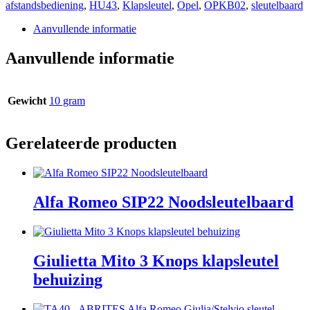
afstandsbediening
,
HU43
,
Klapsleutel
,
Opel
,
OPKB02
,
sleutelbaard
Aanvullende informatie
Aanvullende informatie
Gewicht
10 gram
Gerelateerde producten
Alfa Romeo SIP22 Noodsleutelbaard
Giulietta Mito 3 Knops klapsleutel
behuizing