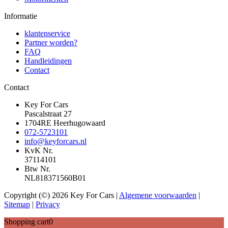
Informatie
klantenservice
Partner worden?
FAQ
Handleidingen
Contact
Contact
Key For Cars
Pascalstraat 27
1704RE Heerhugowaard
072-5723101
info@keyforcars.nl
KvK Nr.
37114101
Btw Nr.
NL818371560B01
Copyright (©) 2026 Key For Cars |
Algemene voorwaarden
|
Sitemap
|
Privacy
Shopping cart
0