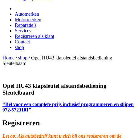
Automerken
Motormerken
Reparatie’s
Services
Registreren als klant
Contact
shop
Home
/
shop
/
Opel HU43 klapsleutel afstandsbediening
Sleutelbaard
Opel HU43 klapsleutel afstandsbediening
Sleutelbaard
"Bel voor een complete prijs inclusief programmeren en slijpen
072-5723101"
Registreren
Let op: Als autobedrijf kunt u zich bij ons registreren om de