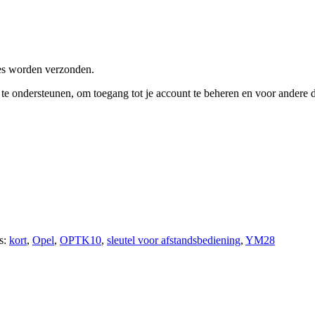
res worden verzonden.
e te ondersteunen, om toegang tot je account te beheren en voor andere
s:
kort
,
Opel
,
OPTK10
,
sleutel voor afstandsbediening
,
YM28