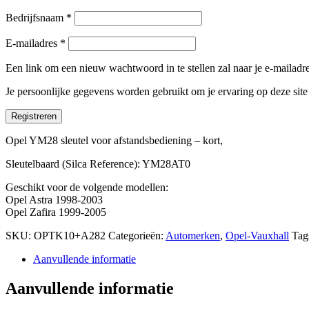
Bedrijfsnaam
*
E-mailadres
*
Een link om een nieuw wachtwoord in te stellen zal naar je e-mailad
Je persoonlijke gegevens worden gebruikt om je ervaring op deze sit
Registreren
Opel YM28 sleutel voor afstandsbediening – kort,
Sleutelbaard (Silca Reference): YM28AT0
Geschikt voor de volgende modellen:
Opel Astra 1998-2003
Opel Zafira 1999-2005
SKU:
OPTK10+A282
Categorieën:
Automerken
,
Opel-Vauxhall
Tag
Aanvullende informatie
Aanvullende informatie