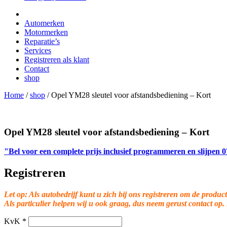
Automerken
Motormerken
Reparatie’s
Services
Registreren als klant
Contact
shop
Home
/
shop
/
Opel YM28 sleutel voor afstandsbediening – Kort
Opel YM28 sleutel voor afstandsbediening – Kort
"Bel voor een complete prijs inclusief programmeren en slijpen
Registreren
Let op: Als autobedrijf kunt u zich bij ons registreren om de product
Als particulier helpen wij u ook graag, dus neem gerust contact op.
KvK
*