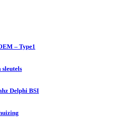
 OEM – Type1
sleutels
mhz Delphi BSI
huizing