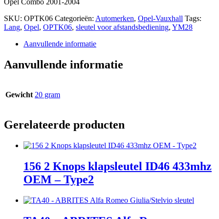
Opel Combo 2001-2004
SKU:
OPTK06
Categorieën:
Automerken
,
Opel-Vauxhall
Tags:
Lang
,
Opel
,
OPTK06
,
sleutel voor afstandsbediening
,
YM28
Aanvullende informatie
Aanvullende informatie
Gewicht
20 gram
Gerelateerde producten
156 2 Knops klapsleutel ID46 433mhz
OEM – Type2