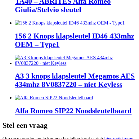
TA40 – ABRITES Alfa Romeo
Giulia/Stelvio sleutel
156 2 Knops klapsleutel ID46 433mhz
OEM – Type1
A3 3 knops klapsleutel Megamos AES
434mhz 8V0837220 – niet Keyless
Alfa Romeo SIP22 Noodsleutelbaard
Stel een vraag
Om onze producten te kunnen bestellen kunt u zich
hier registreren
.