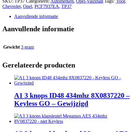
SKU:
TP37
Categorieën:
Automerken
,
Opel-Vauxhall
Tags:
voor
,
Chevrolet
,
Opel
,
PCF7937EA
,
TP37
Aanvullende informatie
Aanvullende informatie
Gewicht
3 gram
Gerelateerde producten
A1 3 knops ID48 434mhz 8X0837220 –
Keyless GO – Gewijzigd