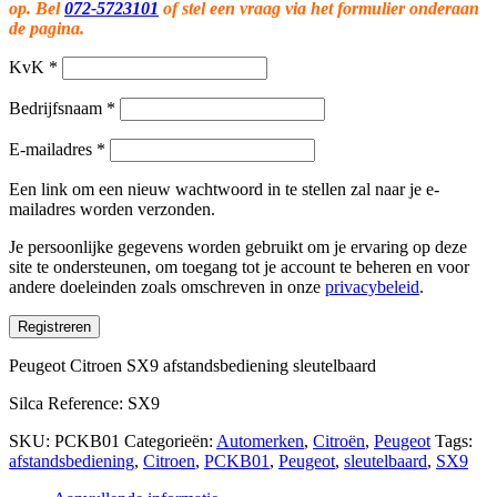
op. Bel
072-5723101
of stel een vraag via het formulier onderaan
de pagina.
KvK
*
Bedrijfsnaam
*
E-mailadres
*
Een link om een nieuw wachtwoord in te stellen zal naar je e-
mailadres worden verzonden.
Je persoonlijke gegevens worden gebruikt om je ervaring op deze
site te ondersteunen, om toegang tot je account te beheren en voor
andere doeleinden zoals omschreven in onze
privacybeleid
.
Registreren
Peugeot Citroen SX9 afstandsbediening sleutelbaard
Silca Reference: SX9
SKU:
PCKB01
Categorieën:
Automerken
,
Citroën
,
Peugeot
Tags:
afstandsbediening
,
Citroen
,
PCKB01
,
Peugeot
,
sleutelbaard
,
SX9