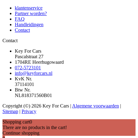
klantenservice
Partner worden?
FAQ
Handleidingen
Contact
Contact
Key For Cars
Pascalstraat 27
1704RE Heerhugowaard
072-5723101
info@keyforcars.nl
KvK Nr.
37114101
Btw Nr.
NL818371560B01
Copyright (©) 2026 Key For Cars |
Algemene voorwaarden
|
Sitemap
|
Privacy
Shopping cart
0
There are no products in the cart!
Continue shopping