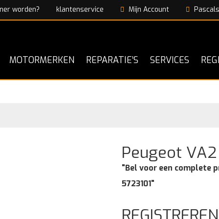
ner worden?
klantenservice
Mijn Account
Pascals
MOTORMERKEN
REPARATIE’S
SERVICES
REG
Peugeot VA2 
"Bel voor een complete p
5723101"
REGISTREREN