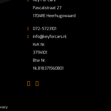
Pascalstraat 27
1704RE Heerhugowaard
072-5723101
info@keyforcars.nl
KvK Nr.
37114101
Btw Nr.
NL818371560B01
ivacy