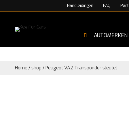
Handleidingen
FAQ
Part
AUTOMERKEN
Home
/
shop
/
Peugeot VA2 Transponder sleutel