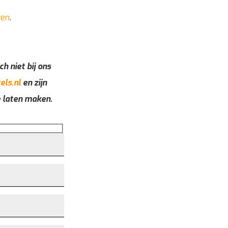
ren
.
ch niet bij ons
els.nl
en zijn
e laten maken.