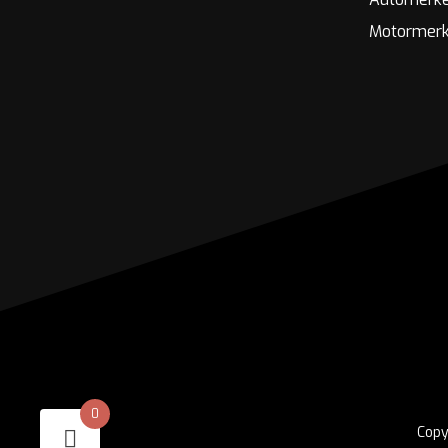
Motormer
0
Copy