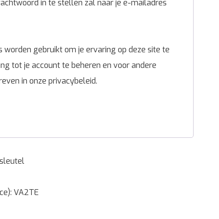
chtwoord in te stellen zal naar je e-mailadres
 worden gebruikt om je ervaring op deze site te
g tot je account te beheren en voor andere
reven in onze
privacybeleid
.
sleutel
nce): VA2TE