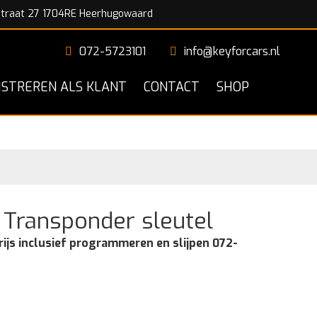
traat 27 1704RE Heerhugowaard
072-5723101
info@keyforcars.nl
ISTREREN ALS KLANT
CONTACT
SHOP
Transponder sleutel
rijs inclusief programmeren en slijpen 072-