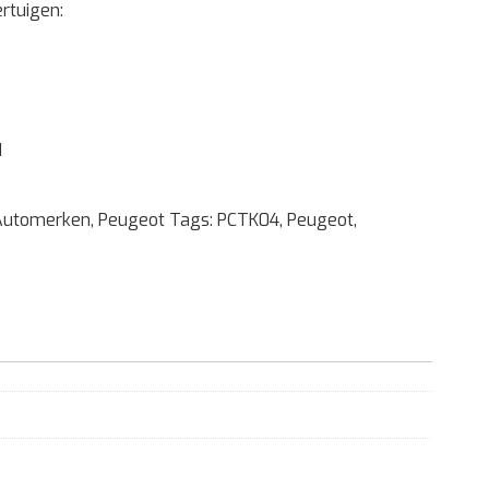
rtuigen:
1
Automerken
,
Peugeot
Tags:
PCTK04
,
Peugeot
,