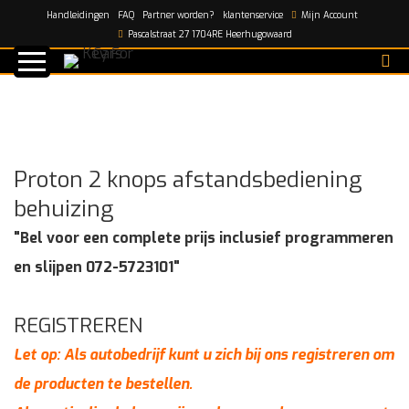
Handleidingen
FAQ
Partner worden?
klantenservice
Mijn Account
Home
/
shop
/
Proton 2 knops afstandsbediening
Pascalstraat 27 1704RE Heerhugowaard
behuizing
Proton 2 knops afstandsbediening
behuizing
"Bel voor een complete prijs inclusief programmeren
en slijpen 072-5723101"
REGISTREREN
Let op: Als autobedrijf kunt u zich bij ons registreren om
de producten te bestellen.