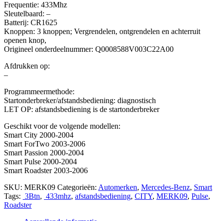
Frequentie: 433Mhz
Sleutelbaard: –
Batterij: CR1625
Knoppen: 3 knoppen; Vergrendelen, ontgrendelen en achterruit
openen knop,
Origineel onderdeelnummer: Q0008588V003C22A00
Afdrukken op:
–
Programmeermethode:
Startonderbreker/afstandsbediening: diagnostisch
LET OP: afstandsbediening is de startonderbreker
Geschikt voor de volgende modellen:
Smart City 2000-2004
Smart ForTwo 2003-2006
Smart Passion 2000-2004
Smart Pulse 2000-2004
Smart Roadster 2003-2006
SKU:
MERK09
Categorieën:
Automerken
,
Mercedes-Benz
,
Smart
Tags:
3Btn
,
433mhz
,
afstandsbediening
,
CITY
,
MERK09
,
Pulse
,
Roadster