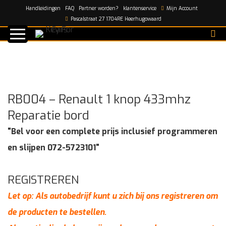
Handleidingen
FAQ
Partner worden?
klantenservice
Mijn Account
Home
/
shop
/
RB004 – Renault 1 knop 433mhz Reparatie
Pascalstraat 27 1704RE Heerhugowaard
bord
RB004 – Renault 1 knop 433mhz
Reparatie bord
"Bel voor een complete prijs inclusief programmeren
en slijpen 072-5723101"
REGISTREREN
Let op: Als autobedrijf kunt u zich bij ons registreren om
de producten te bestellen.