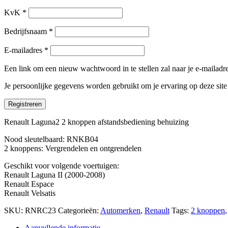
KvK
*
Bedrijfsnaam
*
E-mailadres
*
Een link om een nieuw wachtwoord in te stellen zal naar je e-mailad
Je persoonlijke gegevens worden gebruikt om je ervaring op deze sit
Registreren
Renault Laguna2 2 knoppen afstandsbediening behuizing
Nood sleutelbaard: RNKB04
2 knoppens: Vergrendelen en ontgrendelen
Geschikt voor volgende voertuigen:
Renault Laguna II (2000-2008)
Renault Espace
Renault Velsatis
SKU:
RNRC23
Categorieën:
Automerken
,
Renault
Tags:
2 knoppen
Aanvullende informatie