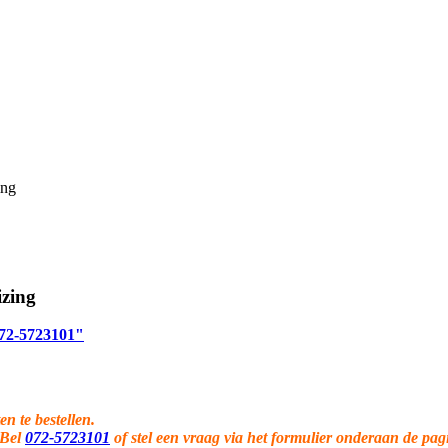
ing
izing
 072-5723101"
en te bestellen.
 Bel
072-5723101
of stel een vraag via het formulier onderaan de pag