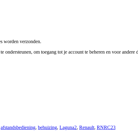
res worden verzonden.
e te ondersteunen, om toegang tot je account te beheren en voor andere
,
afstandsbediening
,
behuizing
,
Laguna2
,
Renault
,
RNRC23