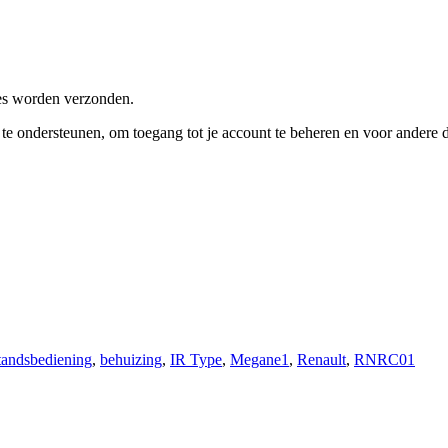
res worden verzonden.
e te ondersteunen, om toegang tot je account te beheren en voor andere
tandsbediening
,
behuizing
,
IR Type
,
Megane1
,
Renault
,
RNRC01