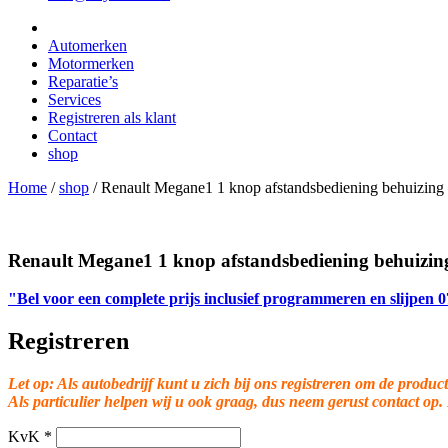
Automerken
Motormerken
Reparatie’s
Services
Registreren als klant
Contact
shop
Home
/
shop
/
Renault Megane1 1 knop afstandsbediening behuizing
Renault Megane1 1 knop afstandsbediening behuizin
"Bel voor een complete prijs inclusief programmeren en slijpen
Registreren
Let op: Als autobedrijf kunt u zich bij ons registreren om de product
Als particulier helpen wij u ook graag, dus neem gerust contact op.
KvK
*