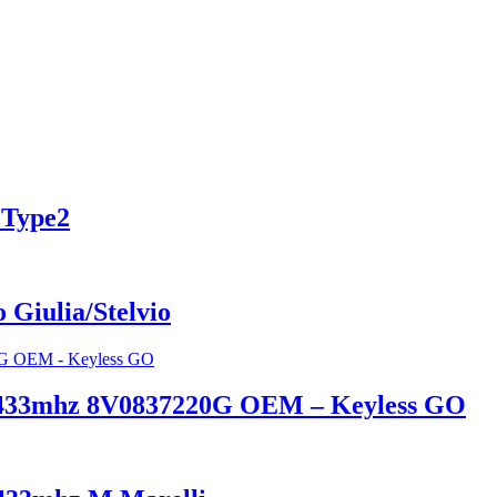
 Type2
 Giulia/Stelvio
S 433mhz 8V0837220G OEM – Keyless GO