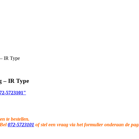
 – IR Type
g – IR Type
 072-5723101"
en te bestellen.
 Bel
072-5723101
of stel een vraag via het formulier onderaan de pag