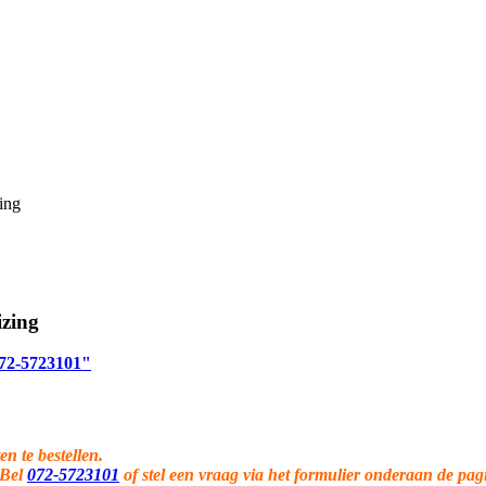
ing
izing
 072-5723101"
en te bestellen.
 Bel
072-5723101
of stel een vraag via het formulier onderaan de pag