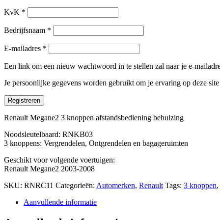
KvK
*
Bedrijfsnaam
*
E-mailadres
*
Een link om een nieuw wachtwoord in te stellen zal naar je e-mailad
Je persoonlijke gegevens worden gebruikt om je ervaring op deze sit
Registreren
Renault Megane2 3 knoppen afstandsbediening behuizing
Noodsleutelbaard: RNKB03
3 knoppens: Vergrendelen, Ontgrendelen en bagageruimten
Geschikt voor volgende voertuigen:
Renault Megane2 2003-2008
SKU:
RNRC11
Categorieën:
Automerken
,
Renault
Tags:
3 knoppen
Aanvullende informatie