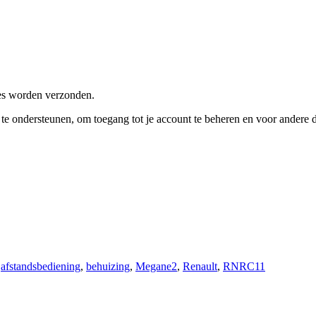
res worden verzonden.
e te ondersteunen, om toegang tot je account te beheren en voor andere
,
afstandsbediening
,
behuizing
,
Megane2
,
Renault
,
RNRC11