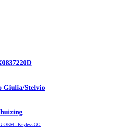
8X0837220D
 Giulia/Stelvio
ehuizing