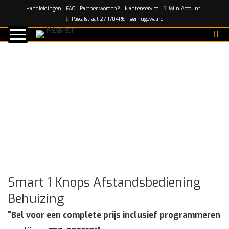
Handleidingen
FAQ
Partner worden?
klantenservice
Mijn Account
Home
/
shop
/
Smart 1 Knops Afstandsbediening
Pascalstraat 27 1704RE Heerhugowaard
Behuizing
Smart 1 Knops Afstandsbediening
Behuizing
"Bel voor een complete prijs inclusief programmeren