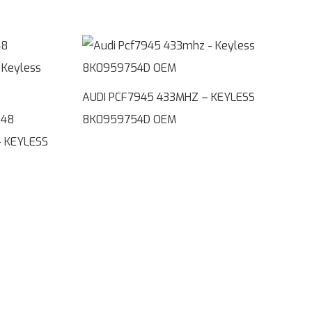
AUDI PCF7945 433MHZ – KEYLESS
D48
8K0959754D OEM
 KEYLESS