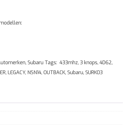
 modellen:
utomerken
,
Subaru
Tags:
433mhz
,
3 knops
,
4D62
,
ER
,
LEGACY
,
NSN14
,
OUTBACK
,
Subaru
,
SURK03