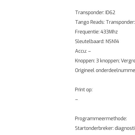
Transponder: ID62
Tango Reads: Transponder: 
Frequentie: 433Mhz
Sleutelbaard: NSN14
Accu: –
Knoppen: 3 knoppen; Vergr
Origineel onderdeelnummer
Print op:
–
Programmeermethode:
Startonderbreker: diagnost