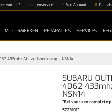
ner worden?
klantenservice
Mijn Account
Pascals
MOTORMERKEN
REPARATIE’S
SERVICES
REG
62 433mhz Afstandsbediening – NSN14
SUBARU OUTB
4D62 433mhz
NSN14
"Bel voor een complete p
5723101"