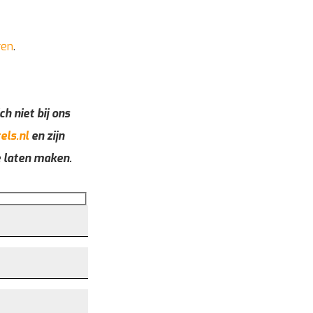
ren
.
ch niet bij ons
els.nl
en zijn
e laten maken.