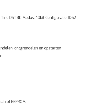
Tiris DST80 Modus: 40bit Configuratie: ID62
endelen, ontgrendelen en opstarten
: –
isch of EEPROM