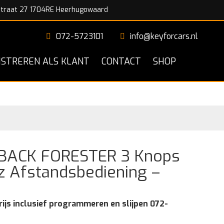
traat 27 1704RE Heerhugowaard
072-5723101
info@keyforcars.nl
ISTREREN ALS KLANT
CONTACT
SHOP
ACK FORESTER 3 Knops
 Afstandsbediening –
rijs inclusief programmeren en slijpen 072-