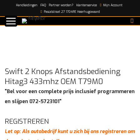
Handleidingen
FAQ
Partner worden?
klantenservice
Mijn Account
Home
/
shop
/
Swift 2 Knops Afstandsbediening Hitag3
Pascalstraat 27 1704RE Heerhugowaard
433mhz OEM T79M0
Swift 2 Knops Afstandsbediening
Hitag3 433mhz OEM T79M0
"Bel voor een complete prijs inclusief programmeren
en slijpen 072-5723101"
REGISTREREN
Let op: Als autobedrijf kunt u zich bij ons registreren om