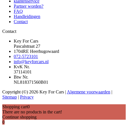
klantenservice
Partner worden?
FAQ
Handleidingen
Contact
Contact
Key For Cars
Pascalstraat 27
1704RE Heerhugowaard
072-5723101
info@keyforcars.nl
KvK Nr.
37114101
Btw Nr.
NL818371560B01
Copyright (©) 2026 Key For Cars |
Algemene voorwaarden
|
Sitemap
|
Privacy
Shopping cart
0
There are no products in the cart!
Continue shopping
0