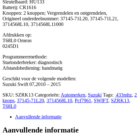
Sleutelbaard: HU133
Batterij: CR1616
Knoppen: 2 knoppen; Vergrendelen en ontgrendelen,
Origineel onderdeelnummer: 37145-71L20, 37145-71L21,
3714568L10, 3714568L11000
Afdrukken op:
T68L0 Omron
0245D1
Programmeermethode:
Startonderbreker: diagnostisch
Afstandsbediening: handmatig
Geschikt voor de volgende modellen:
Suzuki Swift 07,2010 – 2015
SKU:
SZRK13
Categorieën:
Automerken
,
Suzuki
Tags:
433mhz
,
2
knops
,
37145-71L20
,
3714568L10
,
Pcf7961
,
SWIFT
,
SZRK13
,
T68L0
Aanvullende informatie
Aanvullende informatie