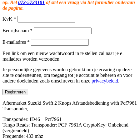
op. Bel
072-5723101
of stel een vraag via het formulier onderaan
de pagina.
KvK
*
Bedrijfsnaam
*
E-mailadres
*
Een link om een nieuw wachtwoord in te stellen zal naar je e-
mailadres worden verzonden.
Je persoonlijke gegevens worden gebruikt om je ervaring op deze
site te ondersteunen, om toegang tot je account te beheren en voor
andere doeleinden zoals omschreven in onze
privacybeleid
.
Registreren
Aftermarket Suzuki Swift 2 Knops Afstandsbediening with Pcf7961
Transponder,
Transponder: ID46 – Pcf7961
Tango Reads; Transponder: PCF 7961A CryptoKey: Onbekend
(vergrendeld)
Frequentie: 433 mhz