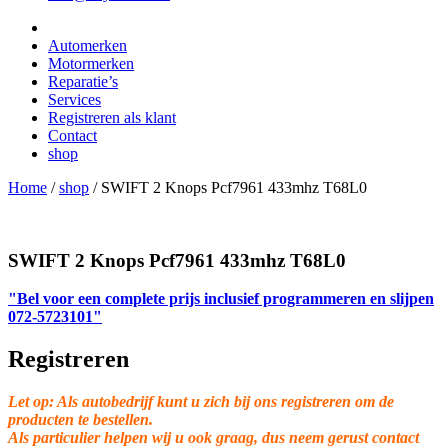
Automerken
Motormerken
Reparatie’s
Services
Registreren als klant
Contact
shop
Home
/
shop
/
SWIFT 2 Knops Pcf7961 433mhz T68L0
SWIFT 2 Knops Pcf7961 433mhz T68L0
"Bel voor een complete prijs inclusief programmeren en slijpen
072-5723101"
Registreren
Let op: Als autobedrijf kunt u zich bij ons registreren om de
producten te bestellen.
Als particulier helpen wij u ook graag, dus neem gerust contact